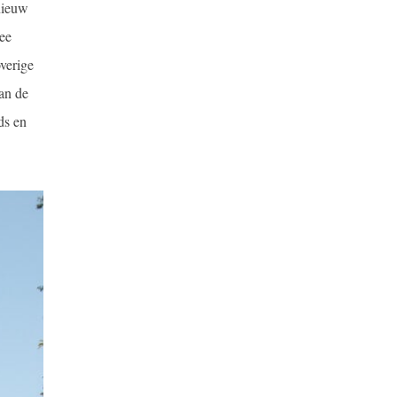
nieuw
ee
verige
an de
ds en