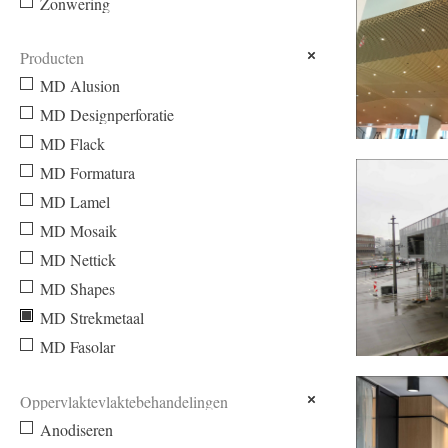
Zonwering
Producten
MD Alusion
MD Designperforatie
MD Flack
ONDERWIJS-
MD Formatura
DEN HAAG
MD Lamel
MD Mosaik
MD Nettick
MD Shapes
MD Strekmetaal
MD Fasolar
HAVANASITE
Oppervlaktevlaktebehandelingen
Anodiseren