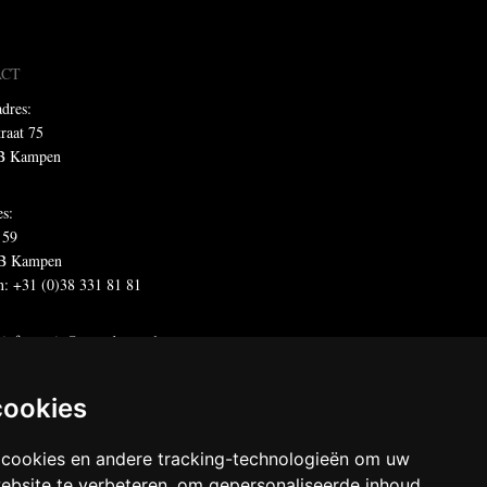
ACT
dres:
traat 75
B Kampen
es:
 59
B Kampen
n: +31 (0)38 331 81 81
:
informatie@metadecor.nl
offertes:
calculatie@metadecor.nl
dres administratie:
facturen@metadecor.nl
cookies
 DWS voorwaarden
 cookies en andere tracking-technologieën om uw
 statement
ebsite te verbeteren, om gepersonaliseerde inhoud