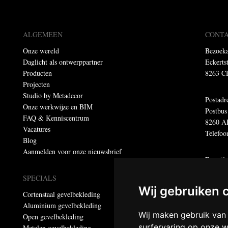
ALGEMEEN
CONT
Onze wereld
Bezoeka
Daglicht als ontwerppartner
Eckerts
Producten
8263 C
Projecten
Studio by Metadecor
Postadr
Onze werkwijze en BIM
Postbus
FAQ & Kenniscentrum
8260 A
Vacatures
Telefoo
Blog
Aanmelden voor onze nieuwsbrief
E-mail
E-mail 
SPECIALS
E-maila
Wij gebruiken 
Cortenstaal gevelbekleding
Aluminium gevelbekleding
Dumebo
Wij maken gebruik van
Open gevelbekleding
Privacy
surfervaring op onze w
Metalen gevelbekleding