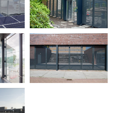
GELDROP
ING AMSTERDAMSE POORT IN AMSTERDAM
 IN
HAARLEM COLLEGE IN HAARLEM