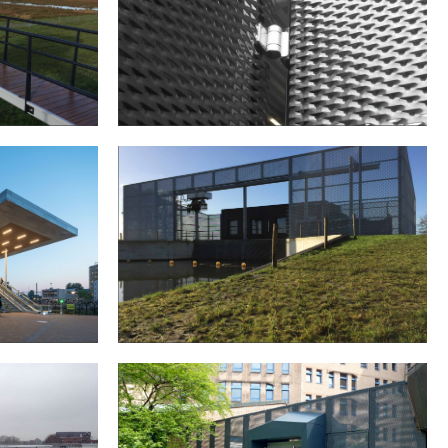
PENVELD
GROOTHUISBOUW IN EMMELOORD
GEMAAL IN VEESSEN/WAPENVELD