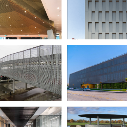
 EN CULTUURCOMPLEX AMARE IN
MOXY HOTEL IN UTRECHT
 FIETSPAVILJOEN IN ANTWERPEN
HOOFDKANTOOR RAQTAN IN D
SAOEDI ARABIË