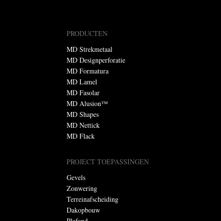
PRODUCTEN
MD Strekmetaal
MD Designperforatie
MD Formatura
MD Lamel
MD Fasolar
MD Alusion™
MD Shapes
MD Nettick
MD Flack
PROJECT TOEPASSINGEN
Gevels
Zonwering
Terreinafscheiding
Dakopbouw
Plafond