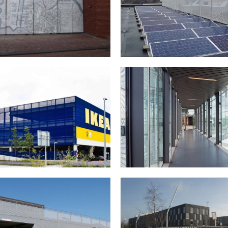
OR ZIJLPOORT IN HAARLEM
RABOBANK DOMMELSTREEK IN 
AGE IKEA IN DUIVEN
GEMEENTEHUIS LANSINGERLAND
BERSCHENHOEK