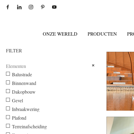
ONZE WERELD
PRODUCTEN
PR
FILTER
Elementen
Balustrade
Binnenwand
Dakopbouw
Gevel
Inbraakwering
Plafond
MEERRIJK W
Terreinafscheiding