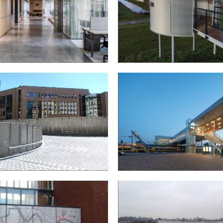
N AMERSFOORT
VOGELKIJKHUT IN VEESSEN/WA
ALACE IN BRUSSEL, BELGIË
STATION IN ALKMAAR