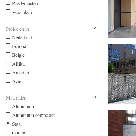
Poedercoaten
Verzinken
Projecten in
Nederland
Europa
NUTRECO I
België
Afrika
Amerika
Azië
Materialen
Aluminium
RÉSIDENCE P
Aluminium composiet
Staal
Corten