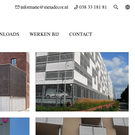
informatie@metadecor.nl
038 33 181 81
NLOADS
WERKEN BIJ
CONTACT
SEL
PARKEERGARAGE ASML IN VELDHOVEN