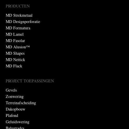
PRODUCTEN
MD Strekmetaal
MD Designperforatie
MD Formatura
MD Lamel
MD Fasolar
MD Alusion™
MD Shapes
MD Nettick
MD Flack
PROJECT TOEPASSINGEN
Gevels
Zonwering
Terreinafscheiding
Dakopbouw
Plafond
Geluidswering
Balustrades