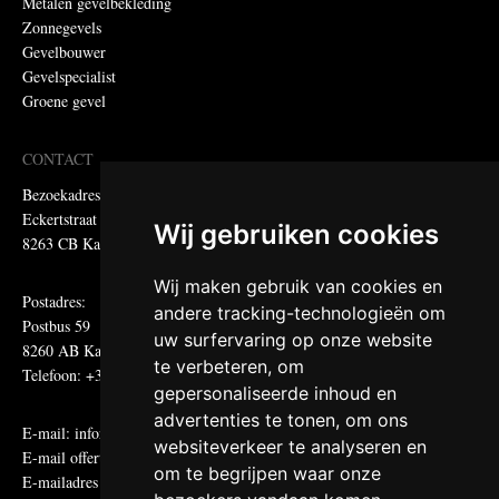
Metalen gevelbekleding
Zonnegevels
Gevelbouwer
Gevelspecialist
Groene gevel
CONTACT
Bezoekadres:
Eckertstraat 75
Wij gebruiken cookies
8263 CB Kampen
Wij maken gebruik van cookies en
Postadres:
andere tracking-technologieën om
Postbus 59
uw surfervaring op onze website
8260 AB Kampen
te verbeteren, om
Telefoon: +31 (0)38 331 81 81
gepersonaliseerde inhoud en
advertenties te tonen, om ons
E-mail:
informatie@metadecor.nl
websiteverkeer te analyseren en
E-mail offertes:
calculatie@metadecor.nl
om te begrijpen waar onze
E-mailadres administratie:
facturen@metadecor.nl