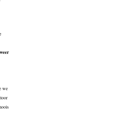
r
e
 weer
ee we
toor
moois