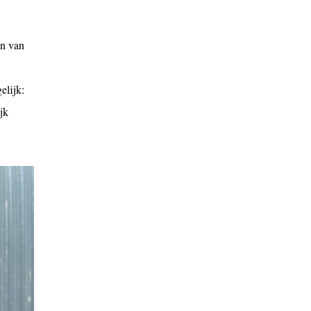
en van
elijk:
jk