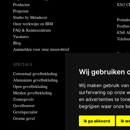
Producten
8263 C
Projecten
Studio by Metadecor
Postadr
Onze werkwijze en BIM
Postbus
FAQ & Kenniscentrum
8260 A
Vacatures
Telefoo
Blog
Aanmelden voor onze nieuwsbrief
E-mail
E-mail 
SPECIALS
E-maila
Wij gebruiken 
Cortenstaal gevelbekleding
Aluminium gevelbekleding
Dumebo
Wij maken gebruik van
Open gevelbekleding
Privacy
surfervaring op onze w
Metalen gevelbekleding
Zonnegevels
en advertenties te ton
© Meta
Gevelbouwer
begrijpen waar onze b
Alle re
Gevelspecialist
Groene gevel
Ik ga akkoord
Ik w