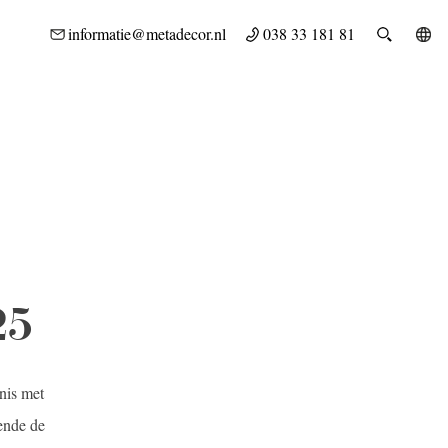
NLOADS
WERKEN BIJ
CONTACT
informatie@metadecor.nl
038 33 181 81
25
nis met
rende de