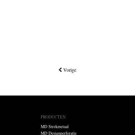
Vorige
PRODUCTEN
MD Strekmetaal
MD Designperforatie