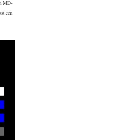
een MD-
ast een