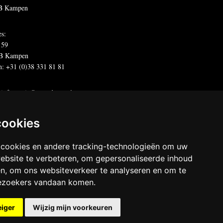
B Kampen
es:
 59
B Kampen
n: +31 (0)38 331 81 81
:
informatie@metadecor.nl
offertes:
calculatie@metadecor.nl
dres administratie:
facturen@metadecor.nl
cookies
 DWS voorwaarden
 cookies en andere tracking-technologieën om uw
 statement
ebsite te verbeteren, om gepersonaliseerde inhoud
en, om ons websiteverkeer te analyseren en om te
decor
ezoekers vandaan komen.
chten voorbehouden
eiger
Wijzig mijn voorkeuren