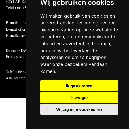
Wij gebruiken cookies
8260 AB Kampen
Telefoon: +31 (0)38 331 81 81
Wij maken gebruik van cookies en
E-mail:
informatie@metadecor.nl
andere tracking-technologieën om
E-mail offertes:
calculatie@metadecor.nl
uw surfervaring op onze website te
E-mailadres administratie:
facturen@metadecor.nl
verbeteren, om gepersonaliseerde
inhoud en advertenties te tonen,
Dumebo DWS voorwaarden
om ons websiteverkeer te
Privacy statement
analyseren en om te begrijpen
waar onze bezoekers vandaan
komen.
© Metadecor
Alle rechten voorbehouden
Ik ga akkoord
Ik weiger
Wijzig mijn voorkeuren