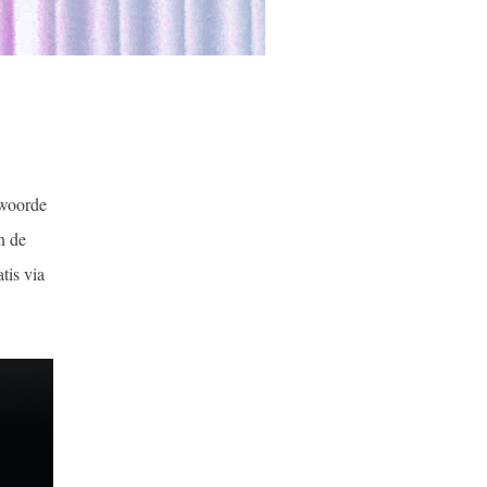
twoorde
n de
tis via