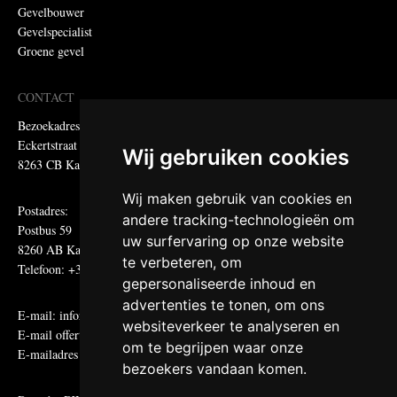
Gevelbouwer
Gevelspecialist
Groene gevel
CONTACT
Bezoekadres:
Eckertstraat 75
Wij gebruiken cookies
8263 CB Kampen
Wij maken gebruik van cookies en
Postadres:
andere tracking-technologieën om
Postbus 59
uw surfervaring op onze website
8260 AB Kampen
te verbeteren, om
Telefoon: +31 (0)38 331 81 81
gepersonaliseerde inhoud en
advertenties te tonen, om ons
E-mail:
informatie@metadecor.nl
websiteverkeer te analyseren en
E-mail offertes:
calculatie@metadecor.nl
om te begrijpen waar onze
E-mailadres administratie:
facturen@metadecor.nl
bezoekers vandaan komen.