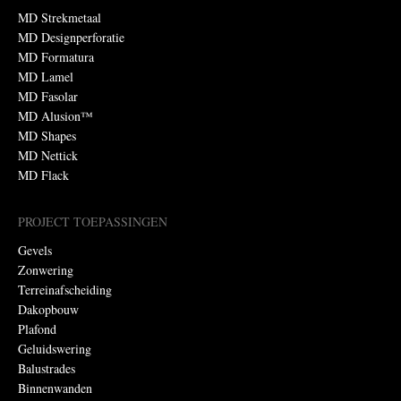
MD Strekmetaal
MD Designperforatie
MD Formatura
MD Lamel
MD Fasolar
MD Alusion™
MD Shapes
MD Nettick
MD Flack
PROJECT TOEPASSINGEN
Gevels
Zonwering
Terreinafscheiding
Dakopbouw
Plafond
Geluidswering
Balustrades
Binnenwanden