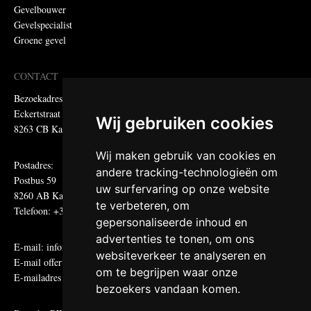
Gevelbouwer
Gevelspecialist
Groene gevel
CONTACT
Bezoekadres:
Eckertstraat 75
Wij gebruiken cookies
8263 CB Kampen
Wij maken gebruik van cookies en
Postadres:
andere tracking-technologieën om
Postbus 59
uw surfervaring op onze website
8260 AB Kampen
te verbeteren, om
Telefoon: +31 (0)38 331 81 81
gepersonaliseerde inhoud en
advertenties te tonen, om ons
E-mail:
informatie@metadecor.nl
websiteverkeer te analyseren en
E-mail offertes:
calculatie@metadecor.nl
om te begrijpen waar onze
E-mailadres administratie:
facturen@metadecor.nl
bezoekers vandaan komen.