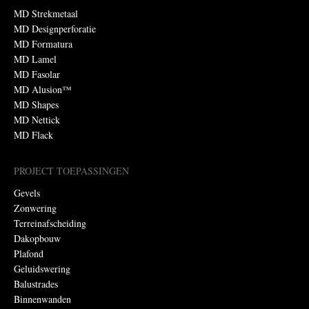
MD Strekmetaal
MD Designperforatie
MD Formatura
MD Lamel
MD Fasolar
MD Alusion™
MD Shapes
MD Nettick
MD Flack
PROJECT TOEPASSINGEN
Gevels
Zonwering
Terreinafscheiding
Dakopbouw
Plafond
Geluidswering
Balustrades
Binnenwanden