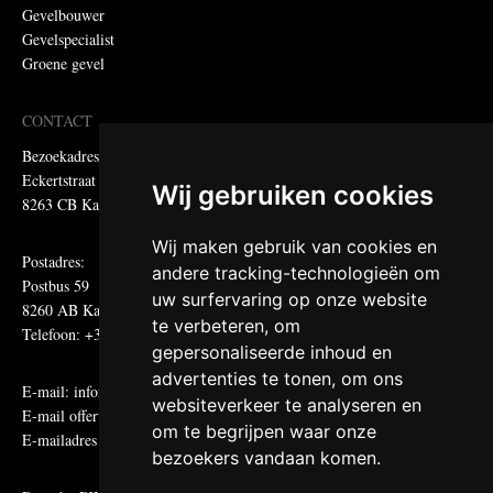
Gevelbouwer
Gevelspecialist
Groene gevel
CONTACT
Bezoekadres:
Eckertstraat 75
Wij gebruiken cookies
8263 CB Kampen
Wij maken gebruik van cookies en
Postadres:
andere tracking-technologieën om
Postbus 59
uw surfervaring op onze website
8260 AB Kampen
te verbeteren, om
Telefoon: +31 (0)38 331 81 81
gepersonaliseerde inhoud en
advertenties te tonen, om ons
E-mail:
informatie@metadecor.nl
websiteverkeer te analyseren en
E-mail offertes:
calculatie@metadecor.nl
om te begrijpen waar onze
E-mailadres administratie:
facturen@metadecor.nl
bezoekers vandaan komen.