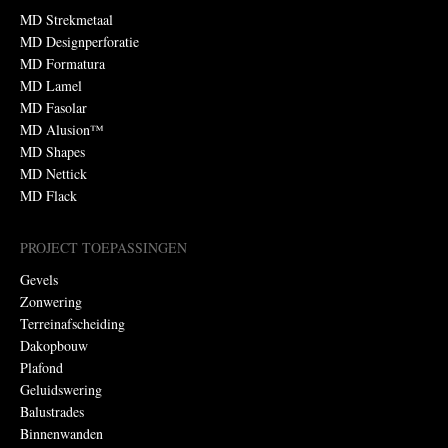
MD Strekmetaal
MD Designperforatie
MD Formatura
MD Lamel
MD Fasolar
MD Alusion™
MD Shapes
MD Nettick
MD Flack
PROJECT TOEPASSINGEN
Gevels
Zonwering
Terreinafscheiding
Dakopbouw
Plafond
Geluidswering
Balustrades
Binnenwanden