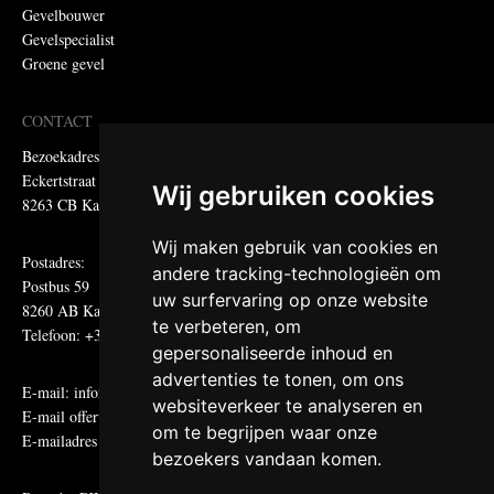
Gevelbouwer
Gevelspecialist
Groene gevel
CONTACT
Bezoekadres:
Eckertstraat 75
Wij gebruiken cookies
8263 CB Kampen
Wij maken gebruik van cookies en
Postadres:
andere tracking-technologieën om
Postbus 59
uw surfervaring op onze website
8260 AB Kampen
te verbeteren, om
Telefoon: +31 (0)38 331 81 81
gepersonaliseerde inhoud en
advertenties te tonen, om ons
E-mail:
informatie@metadecor.nl
websiteverkeer te analyseren en
E-mail offertes:
calculatie@metadecor.nl
om te begrijpen waar onze
E-mailadres administratie:
facturen@metadecor.nl
bezoekers vandaan komen.