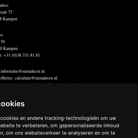
dres:
traat 75
B Kampen
es:
 59
B Kampen
n: +31 (0)38 331 81 81
:
informatie@metadecor.nl
offertes:
calculatie@metadecor.nl
dres administratie:
facturen@metadecor.nl
 DWS voorwaarden
cookies
 statement
 cookies en andere tracking-technologieën om uw
decor
ebsite te verbeteren, om gepersonaliseerde inhoud
chten voorbehouden
en, om ons websiteverkeer te analyseren en om te