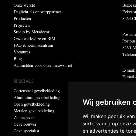
Onze wereld
Bezoeka
Daglicht als ontwerppartner
Eckerts
Producten
8263 C
Projecten
Studio by Metadecor
Postadr
Onze werkwijze en BIM
Postbus
FAQ & Kenniscentrum
8260 A
Vacatures
Telefoo
Blog
Aanmelden voor onze nieuwsbrief
E-mail
E-mail 
SPECIALS
E-maila
Cortenstaal gevelbekleding
Aluminium gevelbekleding
Dumebo
Wij gebruiken 
Open gevelbekleding
Privacy
Metalen gevelbekleding
Wij maken gebruik van
Zonnegevels
© Meta
surfervaring op onze w
Gevelbouwer
Alle re
Gevelspecialist
en advertenties te ton