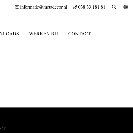
informatie@metadecor.nl
038 33 181 81
NLOADS
WERKEN BIJ
CONTACT
ACT