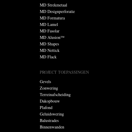
MD Strekmetaal
MD Designperforatie
MD Formatura
MD Lamel
MD Fasolar
MD Alusion™
MD Shapes
MD Nettick
MD Flack
PROJECT TOEPASSINGEN
Gevels
Zonwering
Terreinafscheiding
Dakopbouw
Plafond
Geluidswering
Balustrades
Binnenwanden