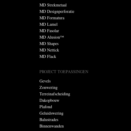
MD Strekmetaal
MD Designperforatie
MD Formatura
MD Lamel
MD Fasolar
MD Alusion™
MD Shapes
MD Nettick
MD Flack
PROJECT TOEPASSINGEN
Gevels
Zonwering
Terreinafscheiding
Dakopbouw
Plafond
Geluidswering
Balustrades
Binnenwanden