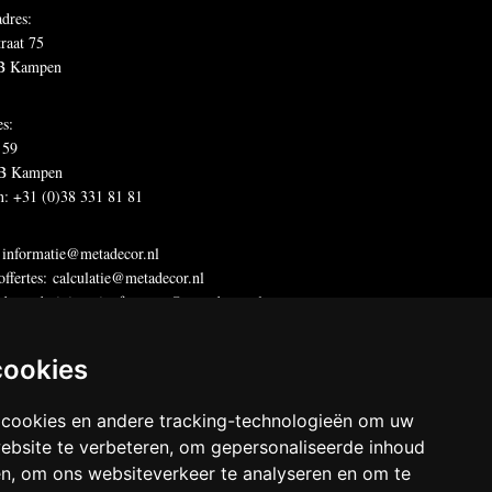
dres:
traat 75
B Kampen
es:
 59
B Kampen
n: +31 (0)38 331 81 81
:
informatie@metadecor.nl
offertes:
calculatie@metadecor.nl
dres administratie:
facturen@metadecor.nl
 DWS voorwaarden
cookies
 statement
 cookies en andere tracking-technologieën om uw
decor
ebsite te verbeteren, om gepersonaliseerde inhoud
chten voorbehouden
en, om ons websiteverkeer te analyseren en om te