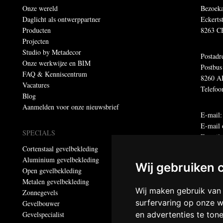
Onze wereld
Bezoeka
Daglicht als ontwerppartner
Eckerts
Producten
8263 C
Projecten
Studio by Metadecor
Postadr
Onze werkwijze en BIM
Postbus
FAQ & Kenniscentrum
8260 A
Vacatures
Telefoo
Blog
Aanmelden voor onze nieuwsbrief
E-mail
E-mail 
SPECIALS
E-maila
Cortenstaal gevelbekleding
Aluminium gevelbekleding
Dumebo
Wij gebruiken 
Open gevelbekleding
Privacy
Metalen gevelbekleding
Wij maken gebruik van
Zonnegevels
© Meta
surfervaring op onze w
Gevelbouwer
Alle re
Gevelspecialist
en advertenties te ton