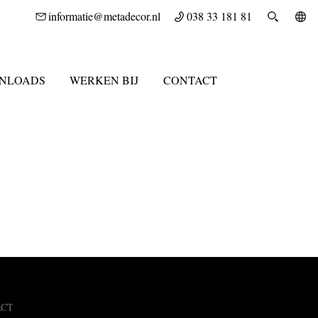
informatie@metadecor.nl
038 33 181 81
NLOADS
WERKEN BIJ
CONTACT
ACT