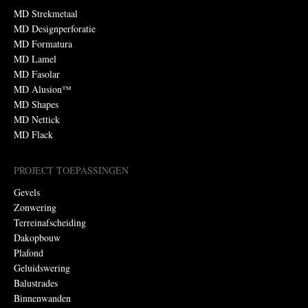
MD Strekmetaal
MD Designperforatie
MD Formatura
MD Lamel
MD Fasolar
MD Alusion™
MD Shapes
MD Nettick
MD Flack
PROJECT TOEPASSINGEN
Gevels
Zonwering
Terreinafscheiding
Dakopbouw
Plafond
Geluidswering
Balustrades
Binnenwanden