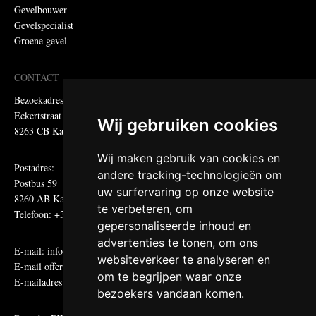
Gevelbouwer
Gevelspecialist
Groene gevel
CONTACT
Bezoekadres:
Eckertstraat 75
Wij gebruiken cookies
8263 CB Kampen
Wij maken gebruik van cookies en
Postadres:
andere tracking-technologieën om
Postbus 59
uw surfervaring op onze website
8260 AB Kampen
te verbeteren, om
Telefoon: +31 (0)38 331 81 81
gepersonaliseerde inhoud en
advertenties te tonen, om ons
E-mail:
informatie@metadecor.nl
websiteverkeer te analyseren en
E-mail offertes:
calculatie@metadecor.nl
om te begrijpen waar onze
E-mailadres administratie:
facturen@metadecor.nl
bezoekers vandaan komen.