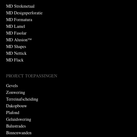
MD Strekmetaal
MD Designperforatie
MD Formatura
MD Lamel
MD Fasolar
MD Alusion™
MD Shapes
MD Nettick
MD Flack
PROJECT TOEPASSINGEN
Gevels
Zonwering
Terreinafscheiding
Dakopbouw
Plafond
Geluidswering
Balustrades
Binnenwanden