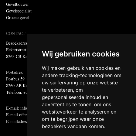
Gevelbouwer
Gevelspecialist
Groene gevel
CONTACT
Bezoekadres:
Eckertstraat 75
Wij gebruiken cookies
8263 CB Kampen
Wij maken gebruik van cookies en
Postadres:
andere tracking-technologieën om
Postbus 59
uw surfervaring op onze website
8260 AB Kampen
te verbeteren, om
Telefoon: +31 (0)38 331 81 81
gepersonaliseerde inhoud en
advertenties te tonen, om ons
E-mail:
informatie@metadecor.nl
websiteverkeer te analyseren en
E-mail offertes:
calculatie@metadecor.nl
om te begrijpen waar onze
E-mailadres administratie:
facturen@metadecor.nl
bezoekers vandaan komen.