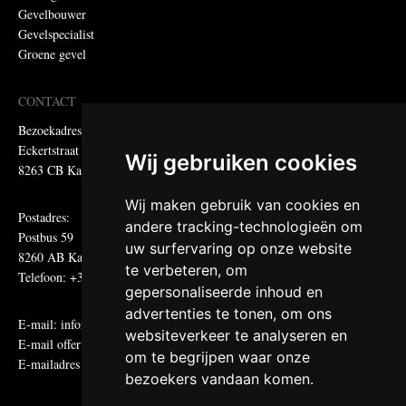
Gevelbouwer
Gevelspecialist
Groene gevel
CONTACT
Bezoekadres:
Eckertstraat 75
Wij gebruiken cookies
8263 CB Kampen
Wij maken gebruik van cookies en
Postadres:
andere tracking-technologieën om
Postbus 59
uw surfervaring op onze website
8260 AB Kampen
te verbeteren, om
Telefoon: +31 (0)38 331 81 81
gepersonaliseerde inhoud en
advertenties te tonen, om ons
E-mail:
informatie@metadecor.nl
websiteverkeer te analyseren en
E-mail offertes:
calculatie@metadecor.nl
om te begrijpen waar onze
E-mailadres administratie:
facturen@metadecor.nl
bezoekers vandaan komen.