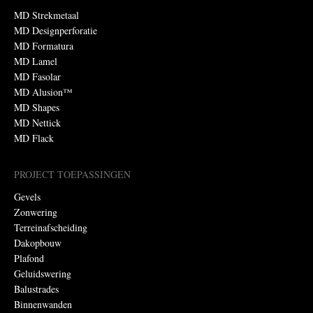
MD Strekmetaal
MD Designperforatie
MD Formatura
MD Lamel
MD Fasolar
MD Alusion™
MD Shapes
MD Nettick
MD Flack
PROJECT TOEPASSINGEN
Gevels
Zonwering
Terreinafscheiding
Dakopbouw
Plafond
Geluidswering
Balustrades
Binnenwanden