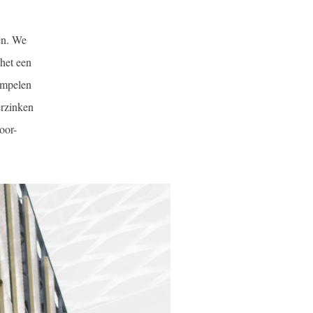
en. We
 het een
ompelen
erzinken
oor-