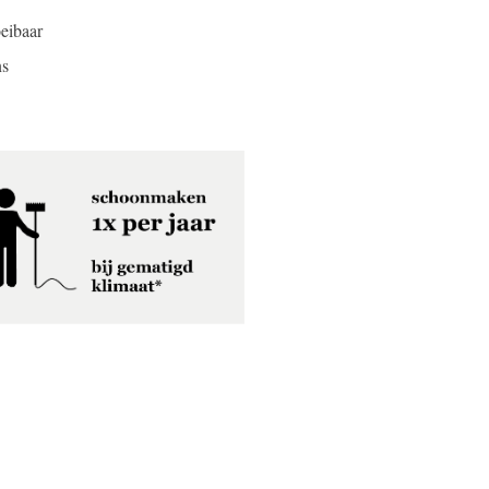
oeibaar
ns