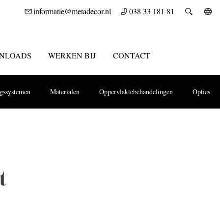
informatie@metadecor.nl
038 33 181 81
NLOADS
WERKEN BIJ
CONTACT
ngssystemen
Materialen
Oppervlaktebehandelingen
Opties
t