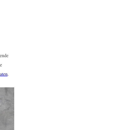
lende
de
aten
.