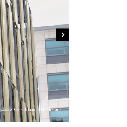
gebouw Capellalaan in Hoofddorp
gelkijkhut in Veessen/Wapenveld